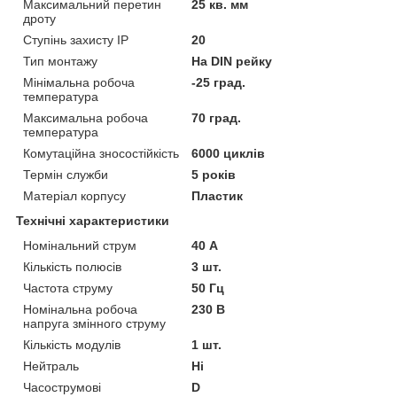
Максимальний перетин
25 кв. мм
дроту
Ступінь захисту IP
20
Тип монтажу
На DIN рейку
Мінімальна робоча
-25 град.
температура
Максимальна робоча
70 град.
температура
Комутаційна зносостійкість
6000 циклів
Термін служби
5 років
Матеріал корпусу
Пластик
Технічні характеристики
Номінальний струм
40 А
Кількість полюсів
3 шт.
Частота струму
50 Гц
Номінальна робоча
230 В
напруга змінного струму
Кількість модулів
1 шт.
Нейтраль
Ні
Часострумові
D