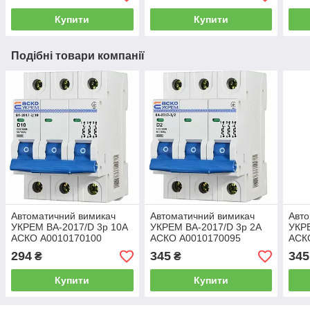
Купити
Купити
Подібні товари компанії
Автоматичний вимикач
Автоматичний вимикач
Авто
УКРЕМ ВА-2017/D 3р 10А
УКРЕМ ВА-2017/D 3р 2А
УКРЕ
АСКО A0010170100
АСКО A0010170095
АСК
294
345
345
₴
₴
Купити
Купити