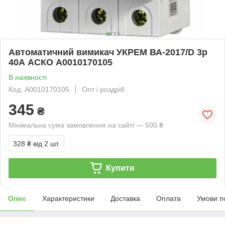
Автоматичний вимикач УКРЕМ ВА-2017/D 3р
40А АСКО A0010170105
В наявності
Код: А0010170105
Опт і роздріб
345
₴
Мінімальна сума замовлення на сайті — 500 ₴
328 ₴
від 2 шт.
Купити
Опис
Характеристики
Доставка
Оплата
Умови п