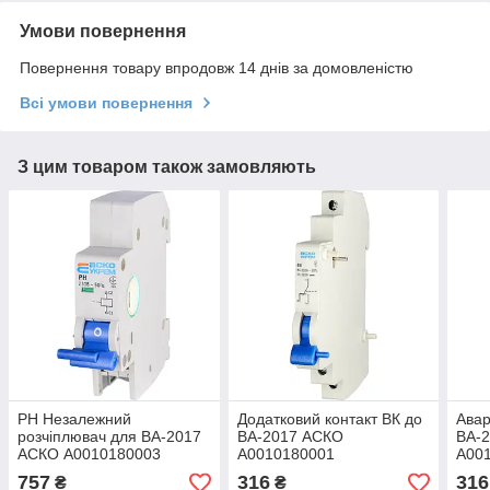
Умови повернення
Повернення товару впродовж 14 днів за домовленістю
Всі умови повернення
З цим товаром також замовляють
РН Незалежний
Додатковий контакт ВК до
Авар
розчіплювач для ВА-2017
ВА-2017 АСКО
ВА-
АСКО A0010180003
A0010180001
A00
757
316
316
₴
₴