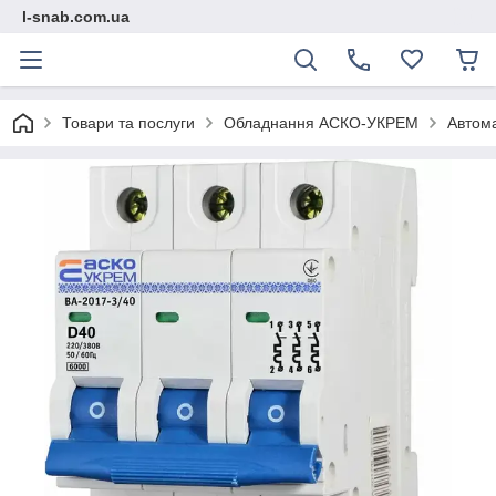
l-snab.com.ua
Товари та послуги
Обладнання АСКО-УКРЕМ
Автома