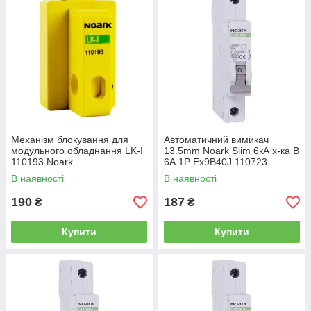
Механізм блокування для
Автоматичний вимикач
модульного обладнання LK-I
13.5mm Noark Slim 6кА х-ка B
110193 Noark
6А 1P Ex9B40J 110723
В наявності
В наявності
190
187
₴
₴
Купити
Купити