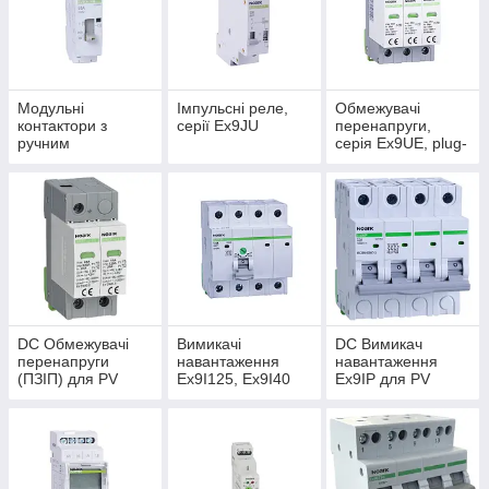
Модульні
Імпульсні реле,
Обмежувачі
контактори з
серії Ex9JU
перенапруги,
ручним
серія Ex9UE, plug-
керуванням, серія
in технологія із
Ex9CHM
сигналізацією
DC Обмежувачі
Вимикачі
DC Вимикач
перенапруги
навантаження
навантаження
(ПЗІП) для PV
Ex9I125, Ex9I40
Ex9IP для PV
систем
1DIN, Ex9BI Noark
систем NOARK