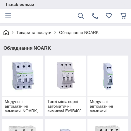
l-snab.com.ua
Товари та послуги
Обладнання NOARK
Обладнання NOARK
Модульні
Тонкі мініатюрні
Модульні
автоматичні
автоматичні
автоматичні
вимикачі NOARK,
вимикачі Ex9B40J
вимикачі
6кА
Slim 6кА
(одномодульні)
1+N полюс Ex9PN-
N Noark 6kA