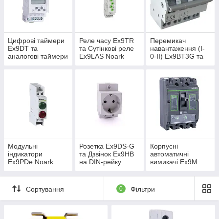
Цифрові таймери
Реле часу Ex9TR
Перемикач
Ex9DT та
та Сутінкові реле
навантаження (I-
аналогові таймери
Ex9LAS Noark
0-II) Ex9BT3G та
Ex9TA Noark
Модульні
перемикачі Ex9BT
Модульні
Розетка Ex9DS-G
Корпусні
індикатори
та Дзвінок Ex9HB
автоматичні
Ex9PDe Noark
на DIN-рейку
вимикачі Ex9M
Noark
Noark до 800А
Сортування
0
Фільтри