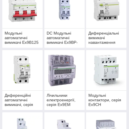
Модульні
DC Модульні
Диференціальні
автоматичні
автоматичні
вимикачі
вимикачі Ex9B125
вимикачі Ex9BP-
навантаження
до 100А
JX(+) (Ex9BD)
(УЗО), серія Ex9L
10kA Noark 250V
(Ex9CL)
DC на полюс для
PV систем
Диференційні
Лічильники
Модульні
автоматичні
електроенергії,
контактори, серія
вимикачі, серія
серія Ex9EM
Ex9CH
Ex9BL