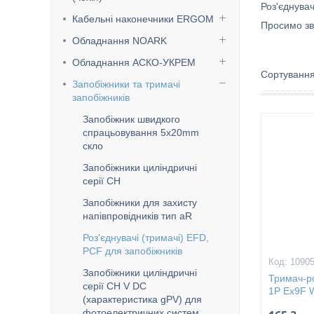
Роз'єднувач
Кабельні наконечники ERGOM
Просимо зв
Обладнання NOARK
Обладнання АСКО-УКРЕМ
Запобіжники та тримачі
запобіжників
Запобіжник швидкого
спрацьовування 5x20mm
скло
Запобіжники циліндричні
серії CH
Запобіжники для захисту
напівпровідників тип aR
Роз'єднувачі (тримачі) EFD,
PCF для запобіжників
1090
Запобіжники циліндричні
Тримач-ро
серії CH V DC
1P Ex9F 
(характеристика gPV) для
фотоелектричних систем