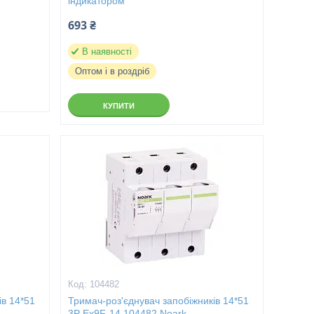
індикатором
693 ₴
В наявності
Оптом і в роздріб
КУПИТИ
104482
ів 14*51
Тримач-роз'єднувач запобіжників 14*51
3P Ex9F-14 104482 Noark