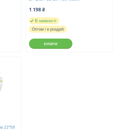
1 198 ₴
В наявності
Оптом і в роздріб
КУПИТИ
ів 22*58