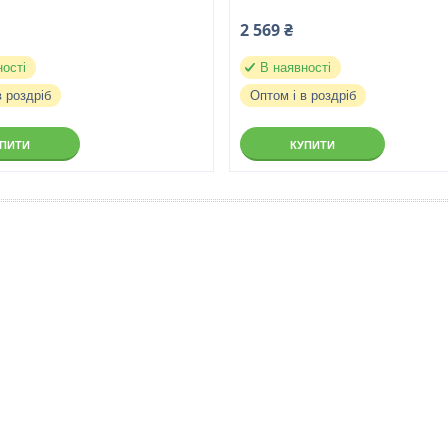
2 569 ₴
ності
В наявності
в роздріб
Оптом і в роздріб
УПИТИ
КУПИТИ