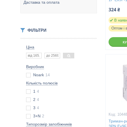
Даставка та оплата
324 ₴
В наяв
Оптом і 
ФІЛЬТРИ
К
Ціна
Виробник
Noark
14
Кількість полюсів
1
4
2
4
3
4
1044
3+N
2
Тримач-ро
Типорозмір запобіжників
3PN Ex9F