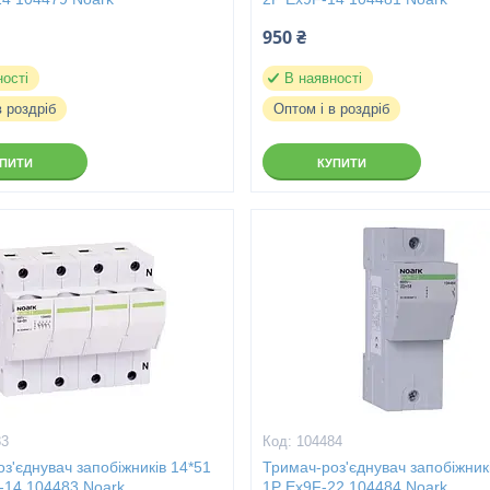
950 ₴
ності
В наявності
в роздріб
Оптом і в роздріб
УПИТИ
КУПИТИ
83
104484
з'єднувач запобіжників 14*51
Тримач-роз'єднувач запобіжник
-14 104483 Noark
1P Ex9F-22 104484 Noark