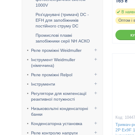
165 ₴
1000V
В наяв
Роз'єднувачі (тримачі) DC -
EFH для запобіжників
Оптом і 
постійного струму DC
Промислові плавкі
К
запобіжники серії NH АСКО
Реле проміжні Weidmuller
Інструмент Weidmuller
(німеччина)
Реле проміжні Relpol
Інструменти
Регулятори для компенсації
реактивної потужності
Низьковольтні конденсаторні
банки
1044
Конденсаторна установка
Тримач-ро
2P Ex9F 
Реле контролю напруги