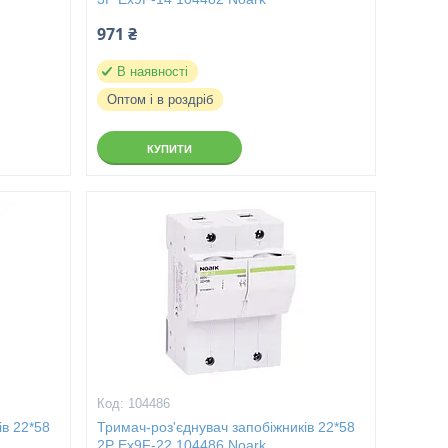
971 ₴
В наявності
Оптом і в роздріб
КУПИТИ
104486
ів 22*58
Тримач-роз'єднувач запобіжників 22*58
2P Ex9F-22 104486 Noark