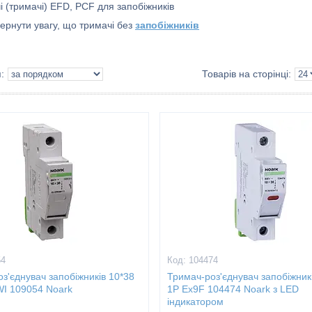
і (тримачі) EFD, PCF для запобіжників
ернути увагу, що тримачі без
запобіжників
54
104474
з'єднувач запобіжників 10*38
Тримач-роз'єднувач запобіжник
WI 109054 Noark
1P Ex9F 104474 Noark з LED
індикатором