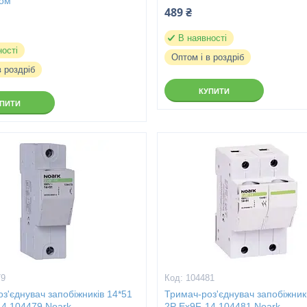
ром
489 ₴
В наявності
ності
Оптом і в роздріб
в роздріб
КУПИТИ
УПИТИ
79
104481
з'єднувач запобіжників 14*51
Тримач-роз'єднувач запобіжник
14 104479 Noark
2P Ex9F-14 104481 Noark