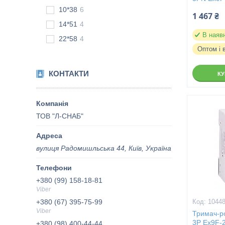
10*38
6
1 467 ₴
14*51
4
В наяв
22*58
4
Оптом і 
КОНТАКТИ
К
ТОВ "Л-СНАБ"
вулиця Радомишльська 44, Київ, Україна
+380 (99) 158-18-81
Viber
+380 (67) 395-75-99
1044
Viber
Тримач-ро
3P Ex9F-
+380 (98) 400-44-44