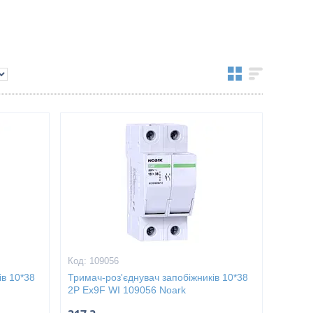
109056
ів 10*38
Тримач-роз'єднувач запобіжників 10*38
2P Ex9F WI 109056 Noark