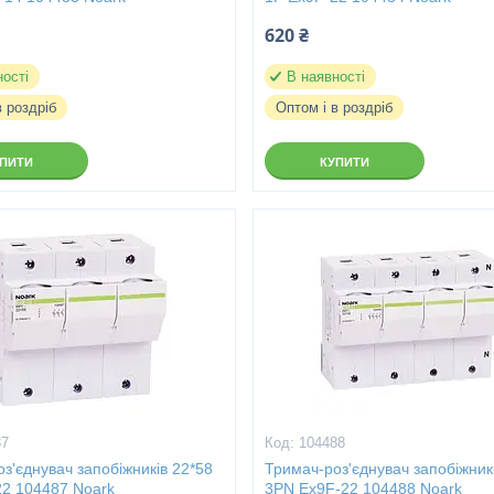
620 ₴
ності
В наявності
в роздріб
Оптом і в роздріб
УПИТИ
КУПИТИ
87
104488
з'єднувач запобіжників 22*58
Тримач-роз'єднувач запобіжник
22 104487 Noark
3PN Ex9F-22 104488 Noark