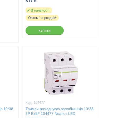
317 ₴
В наявності
Оптом і в роздріб
КУПИТИ
104477
ів 10*38
Тримач-роз'єднувач запобіжників 10*38
3P Ex9F 104477 Noark з LED