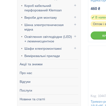
індикато
Короб кабельний
460 ₴
перфорований Klemsan
Вироби для монтажу
В наяв
Оптом і 
Шина электротеническая
мідна
К
Освітлення світлодіодне (LED)
+ люминисцентное
Шафи електромонтажні
Вимірювальні прилади
Акції та знижки
Про нас
Відгуки
Послуги
1044
Новини та статті
Тримач-ро
1P Ex9F-