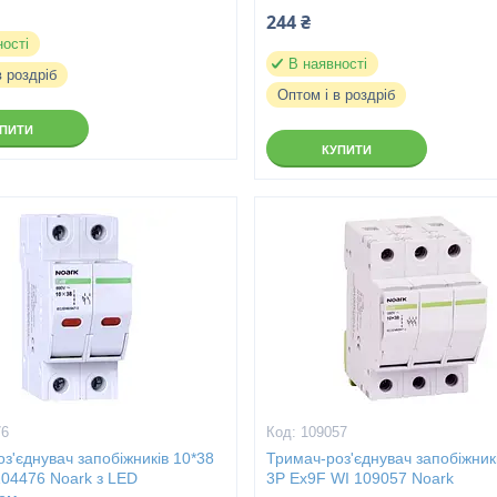
244 ₴
ності
В наявності
в роздріб
Оптом і в роздріб
УПИТИ
КУПИТИ
76
109057
з'єднувач запобіжників 10*38
Тримач-роз'єднувач запобіжник
104476 Noark з LED
3P Ex9F WI 109057 Noark