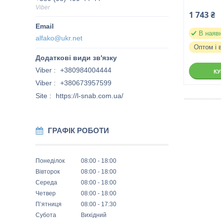
Viber
1 743 ₴
В наяв
alfako@ukr.net
Оптом і 
Viber
+380984004444
К
Viber
+380673957599
Site
https://l-snab.com.ua/
ГРАФІК РОБОТИ
Понеділок
08:00
18:00
Вівторок
08:00
18:00
Середа
08:00
18:00
Четвер
08:00
18:00
Пʼятниця
08:00
17:30
Субота
Вихідний