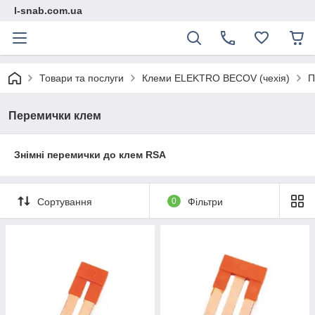
l-snab.com.ua
Товари та послуги
Клеми ELEKTRO BECOV (чехія)
П
Перемички клем
Знімні перемички до клем RSA
Сортування
0
Фільтри