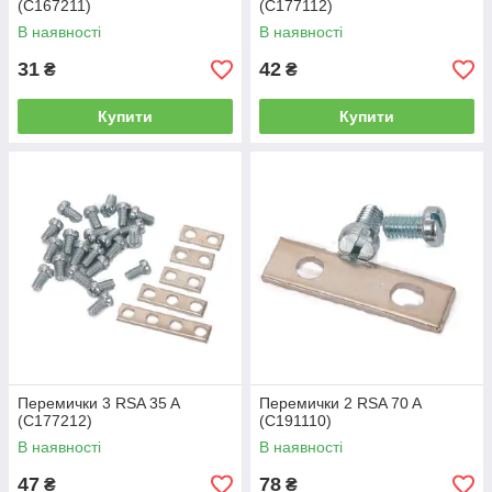
(С167211)
(С177112)
В наявності
В наявності
31
42
₴
₴
Купити
Купити
Перемички 3 RSA 35 A
Перемички 2 RSA 70 A
(С177212)
(С191110)
В наявності
В наявності
47
78
₴
₴