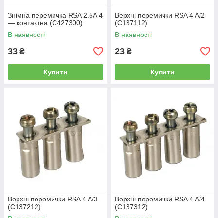
Знімна перемичка RSA 2,5A 4
Верхні перемички RSA 4 A/2
— контактна (С427300)
(C137112)
В наявності
В наявності
33
23
₴
₴
Купити
Купити
Верхні перемички RSA 4 A/3
Верхні перемички RSA 4 A/4
(C137212)
(C137312)