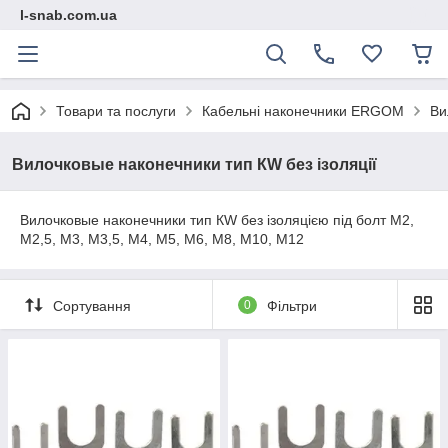
l-snab.com.ua
Товари та послуги
Кабельні наконечники ERGOM
Ви
Вилочковые наконечники тип КW без ізоляції
Вилочковые наконечники тип КW без ізоляцією під болт М2,
М2,5, М3, М3,5, М4, М5, М6, М8, М10, М12
Сортування
0
Фільтри