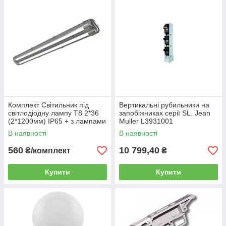
Комплект Світильник під
Вертикальні рубильники на
світлодіодну лампу Т8 2*36
запобіжниках серії SL. Jean
(2*1200мм) ІР65 + з лампами
Muller L3931001
В наявності
В наявності
560
10 799,40
₴/комплект
₴
Купити
Купити