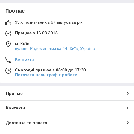
— Сверхбыстрые и ножевые предохранители
— Компоненты компенсации реактивной мощности
Про нас
— Токопроводящая и изолированная гибкая шина
— Частотные преобразователи и устройства плавного пуска
99% позитивних з 67 відгуків за рік
— Офисное и торговое освещение
Працює з 16.03.2018
— Силовые кабельные наконечники
— Втулочние кабельные наконечники под опрессовку
м. Київ
— DIN-рейка, перфорированный короб, кабель-каналы,
вулиця Радомишльська 44, Київ, Україна
хомуты, термоусадочные трубки, стяжки и все что нужно для
сборки и монтажных работ
Контакти
Обратившись к нам Вы получите множество преимуществ:
— Консультации специалистов по телефону и с выездом к
Сьогодні працює з 08:00 до 17:30
Показати весь графік роботи
заказчику
— Доставка товара
— Мы занимаемся сборкой электрических шкафов любой
сложности на собственном производстве.
Про нас
Наша цель: наиболее быстрое и качественное обеспечение
потребностей заказчика!
Контакти
Доставка та оплата