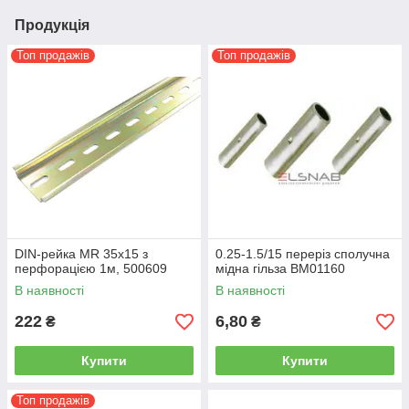
Продукція
Топ продажів
Топ продажів
DIN-рейка MR 35x15 з
0.25-1.5/15 переріз сполучна
перфорацією 1м, 500609
мідна гільза BM01160
В наявності
В наявності
222
6,80
₴
₴
Купити
Купити
Топ продажів