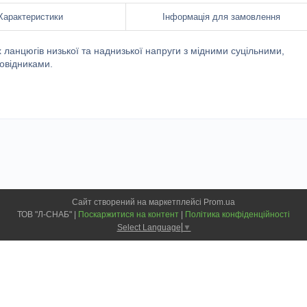
Характеристики
Інформація для замовлення
ланцюгів низької та наднизької напруги з мідними суцільними,
овідниками.
Сайт створений на маркетплейсі
Prom.ua
ТОВ "Л-СНАБ" |
Поскаржитися на контент
|
Політика конфіденційності
Select Language
▼