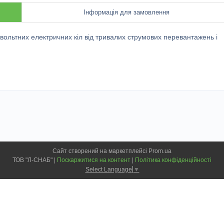
Інформація для замовлення
вольтних електричних кіл від тривалих струмових перевантажень і
Сайт створений на маркетплейсі
Prom.ua
ТОВ "Л-СНАБ" |
Поскаржитися на контент
|
Політика конфіденційності
Select Language
▼