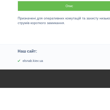
Опис
Призначені для оперативних комутацій та захисту низько
струмів короткого замикання.
Наш сайт:
elsnab.kiev.ua