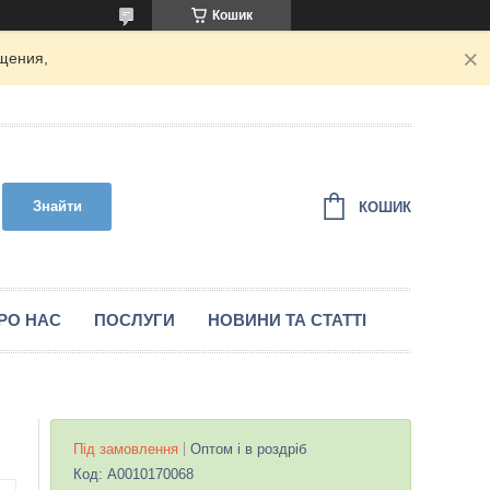
Кошик
щения,
Знайти
КОШИК
РО НАС
ПОСЛУГИ
НОВИНИ ТА СТАТТІ
Під замовлення
Оптом і в роздріб
Код:
A0010170068