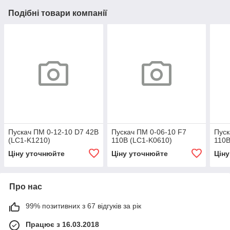
Подібні товари компанії
Пускач ПМ 0-12-10 D7 42В
Пускач ПМ 0-06-10 F7
Пуск
(LC1-K1210)
110В (LC1-K0610)
110В
Ціну уточнюйте
Ціну уточнюйте
Цін
Про нас
99% позитивних з 67 відгуків за рік
Працює з 16.03.2018