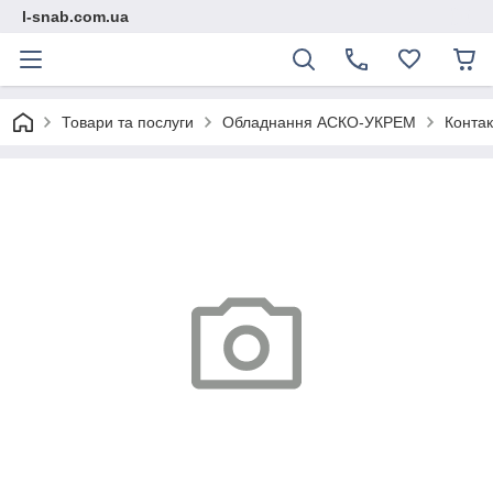
l-snab.com.ua
Товари та послуги
Обладнання АСКО-УКРЕМ
Контак