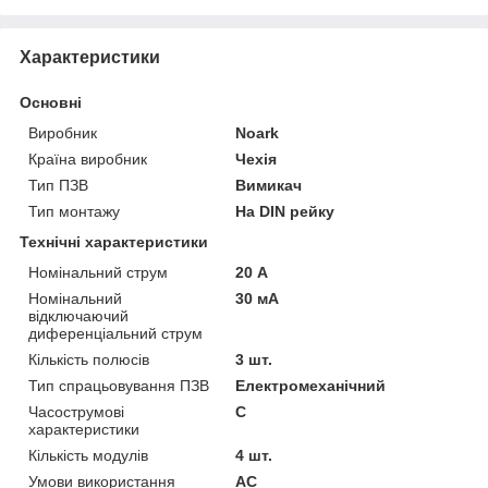
Характеристики
Основні
Виробник
Noark
Країна виробник
Чехія
Тип ПЗВ
Вимикач
Тип монтажу
На DIN рейку
Технічні характеристики
Номінальний струм
20 А
Номінальний
30 мА
відключаючий
диференціальний струм
Кількість полюсів
3 шт.
Тип спрацьовування ПЗВ
Електромеханічний
Часострумові
C
характеристики
Кількість модулів
4 шт.
Умови використання
АС