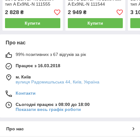
тип A Ex9NL-N 111555
A Ex9NL-N 111544
тип 
2 828
2 949
3 1
₴
₴
Купити
Купити
Про нас
99% позитивних з 67 відгуків за рік
Працює з 16.03.2018
м. Київ
вулиця Радомишльська 44, Київ, Україна
Контакти
Сьогодні працює з 08:00 до 18:00
Показати весь графік роботи
Про нас