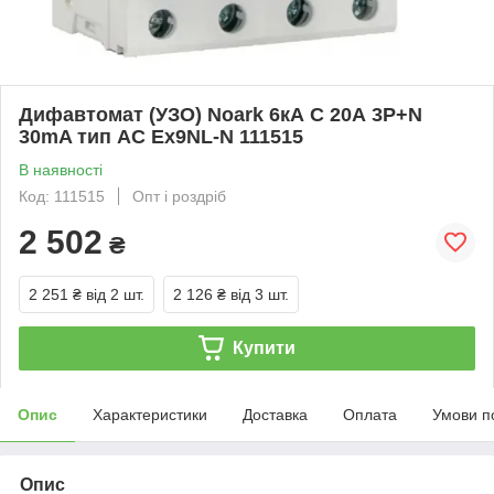
Дифавтомат (УЗО) Noark 6кА C 20А 3P+N
30mA тип AC Ex9NL-N 111515
В наявності
Код: 111515
Опт і роздріб
2 502
₴
2 251 ₴
від 2 шт.
2 126 ₴
від 3 шт.
Купити
Опис
Характеристики
Доставка
Оплата
Умови п
Опис