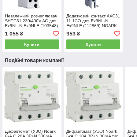
Незалежний розчеплювач
Додатковий контакт AXC31
SHTC31 230/400V AC для
11 1CO для Ex9NL-N
Ex9NL-N Ex9NLE (103548)
Ex9NLE (112869) NOARK
NOARK
1 055
353
₴
₴
Купити
Купити
Подібні товари компанії
Дифавтомат (УЗО) Noark
Дифавтомат (УЗО) Noark
Дифа
6кА C 20А 3P+N 300mA
6кА C 10А 3P+N 30mA тип
6кА 