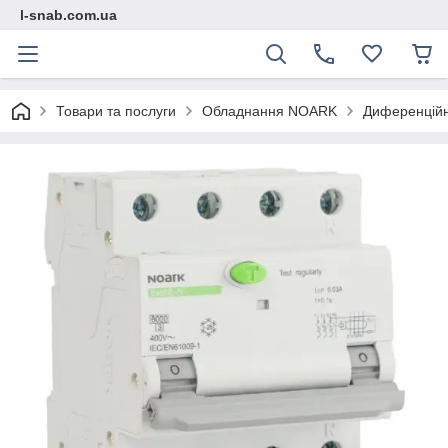
l-snab.com.ua
Товари та послуги
Обладнання NOARK
Диференційні