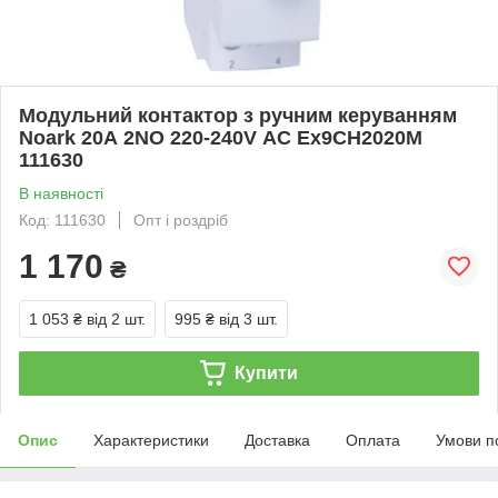
Модульний контактор з ручним керуванням
Noark 20А 2NO 220-240V АС Ex9CH2020M
111630
В наявності
Код: 111630
Опт і роздріб
1 170
₴
1 053 ₴
від 2 шт.
995 ₴
від 3 шт.
Купити
Опис
Характеристики
Доставка
Оплата
Умови п