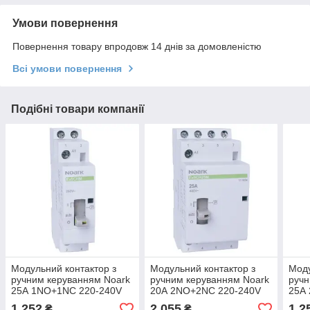
Умови повернення
Повернення товару впродовж 14 днів за домовленістю
Всі умови повернення
Подібні товари компанії
Модульний контактор з
Модульний контактор з
Моду
ручним керуванням Noark
ручним керуванням Noark
ручн
25А 1NO+1NC 220-240V
20А 2NO+2NC 220-240V
25А
АС Ex9CH2520M 111653
АС Ex9CH2022M 111634
Ex9
1 252
2 055
1 2
₴
₴