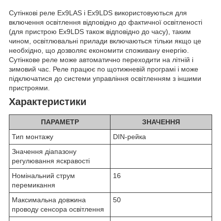
Сутінкові реле Ex9LAS і Ex9LDS використовуються для
включення освітлення відповідно до фактичної освітленості
(для пристрою Ex9LDS також відповідно до часу), таким
чином, освітлювальні прилади включаються тільки якщо це
необхідно, що дозволяє економити споживану енергію.
Сутінкове реле може автоматично переходити на літній і
зимовий час. Реле працює по щотижневій програмі і може
підключатися до системи управління освітленням з іншими
пристроями.
Характеристики
ПАРАМЕТР
ЗНАЧЕННЯ
Тип монтажу
DIN-рейка
Значення діапазону
регулювання яскравості
Номінальний струм
16
перемикання
Максимальна довжина
50
проводу сенсора освітлення