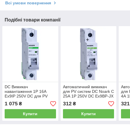
Всі умови повернення
Подібні товари компанії
DC Вимикач
Автоматичний вимикач
Авто
навантаження 1P 16A
для PV систем DC Noark C
для 
Ex9IP 250V DC для PV
25А 1P 250V DC Ex9BP-JX
4А 1
систем NOARK 101750
110075
110
1 075
312
321
₴
₴
Купити
Купити