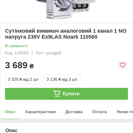
Сутінковий вимикач аналоговий 1 канал 1 NO
напруга 230V Ex9LAS Noark 110560
В наявності
Код: 110560
Опт і роздріб
3 689
₴
3 320 ₴
від 2 шт.
3 136 ₴
від 3 шт.
Купити
Опис
Характеристики
Доставка
Оплата
Умови п
Опис