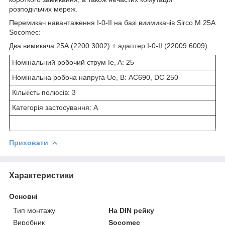
розподільчих мереж.
Перемикач навантаження І-0-ІІ на базі виимикачів Sirco M 25A
Socomec:
Два вимикача 25А (2200 3002) + адаптер І-0-ІІ (22009 6009)
Номінальний робочий струм Ie, A: 25
Номінальна робоча напруга Ue, В: AC690, DC 250
Кількість полюсів: 3
Категорія застосування: A
Приховати
Характеристики
Основні
Тип монтажу
На DIN рейку
Виробник
Socomec