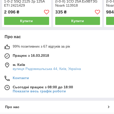
1-0-2 SSQ 2125 2p 125A
(I-0-II) 1CO 25A Ex9BT3G
(I-0
ETI 2421429
Noark 113918
Noar
2 096
335
984
₴
₴
Купити
Купити
Про нас
99% позитивних з 67 відгуків за рік
Працює з 16.03.2018
м. Київ
вулиця Радомишльська 44, Київ, Україна
Контакти
Сьогодні працює з 08:00 до 18:00
Показати весь графік роботи
Про нас