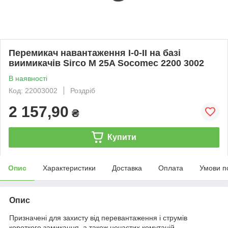
Перемикач навантаження І-0-ІІ на базі
виимикачів Sirco M 25A Socomec 2200 3002
В наявності
Код: 22003002
Роздріб
2 157,90
₴
Купити
Опис
Характеристики
Доставка
Оплата
Умови п
Опис
Призначені для захисту від перевантаження і струмів
короткого замикання, а також нечастих комутацій