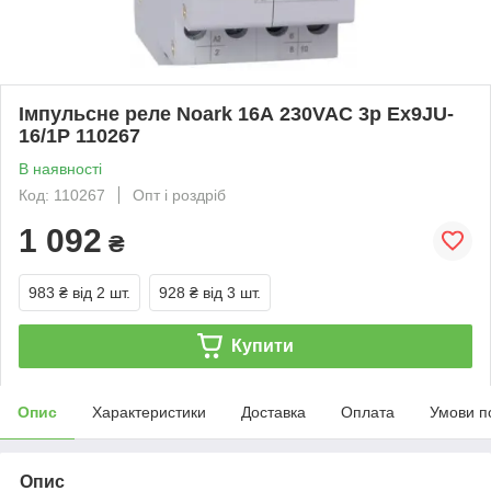
Імпульсне реле Noark 16А 230VAC 3p Ex9JU-
16/1P 110267
В наявності
Код: 110267
Опт і роздріб
1 092
₴
983 ₴
від 2 шт.
928 ₴
від 3 шт.
Купити
Опис
Характеристики
Доставка
Оплата
Умови п
Опис