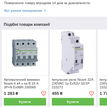
Повернення товару впродовж 14 днів за домовленістю
Всі умови повернення
Подібні товари компанії
Автоматичний вимикач
Імпульсне реле Noark 32А
Імпу
Noark 6 кА х-ка B 16 А
230VAC 1p Ex9JU-32/1P
230V
3P+N Ex9BN 100068
110272
110
1 283
455
1 7
₴
₴
Купити
Купити