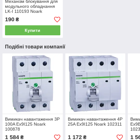
Механізм блокування для
модульного обладнання
LK-I 110193 Noark
190
₴
Купити
Подібні товари компанії
Вимикач навантаження 3P
Вимикач навантаження 4P
Вим
100A Ex9I125 Noark
25A Ex9I125 Noark 102311
Ex9B
100878
102
1 584
1 172
1 5
₴
₴