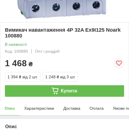
Вимикач навантаження 4P 32A Ex9I125 Noark
100880
В наявності
Код: 100880
Опт і роздріб
1 468
₴
1 394 ₴
від 2 шт.
1 248 ₴
від 3 шт.
Купити
Опис
Характеристики
Доставка
Оплата
Умови п
Опис