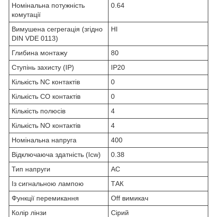
Номінальна потужність
0.64
комутації
Вимушена сегрегація (згідно
НІ
DIN VDE 0113)
Глибина монтажу
80
Ступінь захисту (IP)
IP20
Кількість NC контактів
0
Кількість CO контактів
0
Кількість полюсів
4
Кількість NO контактів
4
Номінальна напруга
400
Відключаюча здатність (Icw)
0.38
Тип напруги
AC
Із сигнальною лампою
ТАК
Функції перемикання
Off вимикач
Колір лінзи
Сірий