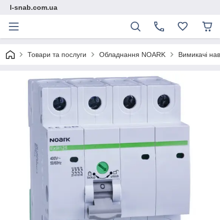
l-snab.com.ua
Товари та послуги
Обладнання NOARK
Вимикачі нав