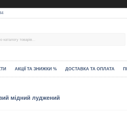
44
КТИ
АКЦІЇ ТА ЗНИЖКИ %
ДОСТАВКА ТА ОПЛАТА
П
овий мідний луджений