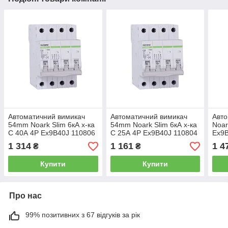
Автоматичний вимикач
Автоматичний вимикач
Авто
54mm Noark Slim 6кА х-ка
54mm Noark Slim 6кА х-ка
Noar
C 40А 4P Ex9B40J 110806
C 25А 4P Ex9B40J 110804
Ex9
1 314
1 161
1 4
₴
₴
Купити
Купити
Про нас
99% позитивних з 67 відгуків за рік