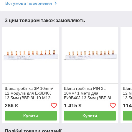
Всі умови повернення
З цим товаром також замовляють
Шина гребінка 3P 10mm²
Шина гребінка PIN 3L
Шина
12 модулів для Ex9B40J
10мм² 1 метр для
12 м
13.5мм (BBP 3L 10 M12
Ex9B40J 13.5мм (BBP 3L
13.5
EU) (111406) NOARK
10 M72 13.5mm EU)
EU) 
286
1 415
114
₴
₴
(113237) NOARK
Купити
Купити
Подібні товари компанії