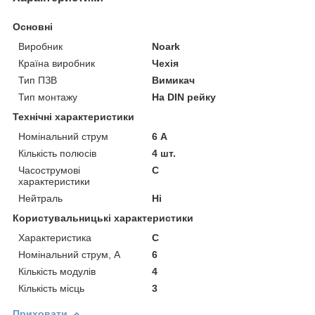
Основні
Виробник
Noark
Країна виробник
Чехія
Тип ПЗВ
Вимикач
Тип монтажу
На DIN рейку
Технічні характеристики
Номінальний струм
6 А
Кількість полюсів
4 шт.
Часострумові
C
характеристики
Нейтраль
Ні
Користувальницькі характеристики
Характеристика
C
Номінальний струм, А
6
Кількість модулів
4
Кількість місць
3
Приховати