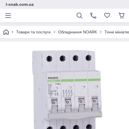
l-snab.com.ua
Товари та послуги
Обладнання NOARK
Тонкі мініат