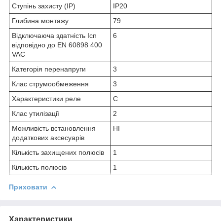
Ступінь захисту (IP)
IP20
Глибина монтажу
79
Відключаюча здатність Icn
6
відповідно до EN 60898 400
VAC
Категорія перенапруги
3
Клас струмообмеження
3
Характеристики реле
C
Клас утилізації
2
Можливість встановлення
НІ
додаткових аксесуарів
Кількість захищених полюсів
1
Кількість полюсів
1
Приховати
Характеристики