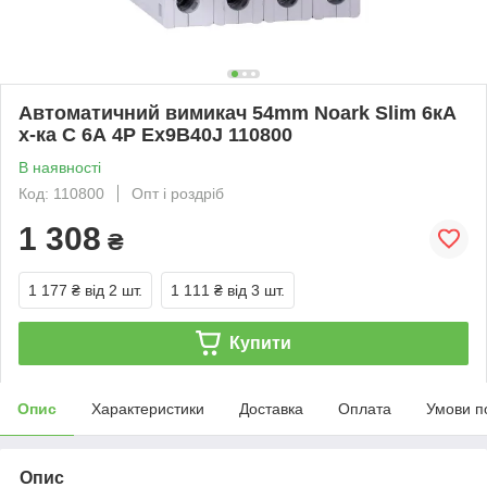
Автоматичний вимикач 54mm Noark Slim 6кА
х-ка C 6А 4P Ex9B40J 110800
В наявності
Код: 110800
Опт і роздріб
1 308
₴
1 177 ₴
від 2 шт.
1 111 ₴
від 3 шт.
Купити
Опис
Характеристики
Доставка
Оплата
Умови п
Опис