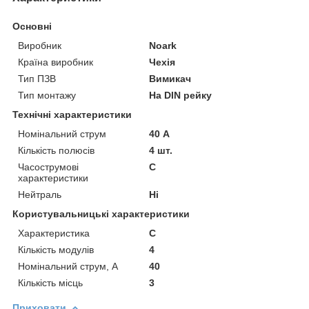
Основні
Виробник
Noark
Країна виробник
Чехія
Тип ПЗВ
Вимикач
Тип монтажу
На DIN рейку
Технічні характеристики
Номінальний струм
40 А
Кількість полюсів
4 шт.
Часострумові
C
характеристики
Нейтраль
Ні
Користувальницькі характеристики
Характеристика
C
Кількість модулів
4
Номінальний струм, А
40
Кількість місць
3
Приховати