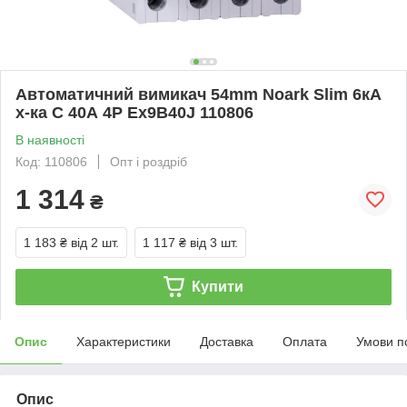
Автоматичний вимикач 54mm Noark Slim 6кА
х-ка C 40А 4P Ex9B40J 110806
В наявності
Код: 110806
Опт і роздріб
1 314
₴
1 183 ₴
від 2 шт.
1 117 ₴
від 3 шт.
Купити
Опис
Характеристики
Доставка
Оплата
Умови п
Опис