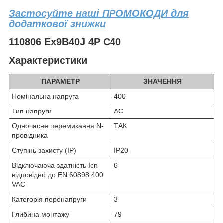
Застосуйте наші ПРОМОКОДИ для
додаткової знижки
110806 Ex9B40J 4P C40
Характеристики
ПАРАМЕТР
ЗНАЧЕННЯ
Номінальна напруга
400
Тип напруги
AC
Одночасне перемикання N-
ТАК
провідника
Ступінь захисту (IP)
IP20
Відключаюча здатність Icn
6
відповідно до EN 60898 400
VAC
Категорія перенапруги
3
Глибина монтажу
79