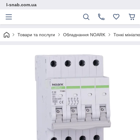
l-snab.com.ua
Товари та послуги
Обладнання NOARK
Тонкі мініат