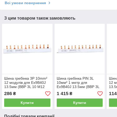
Всі умови повернення
З цим товаром також замовляють
Шина гребінка 3P 10mm²
Шина гребінка PIN 3L
Шина
12 модулів для Ex9B40J
10мм² 1 метр для
12 м
13.5мм (BBP 3L 10 M12
Ex9B40J 13.5мм (BBP 3L
13.5
EU) (111406) NOARK
10 M72 13.5mm EU)
EU) 
286
1 415
114
₴
₴
(113237) NOARK
Купити
Купити
Подібні товари компанії