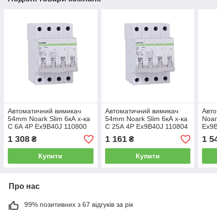
Автоматичний вимикач
Автоматичний вимикач
Авто
54mm Noark Slim 6кА х-ка
54mm Noark Slim 6кА х-ка
Noar
C 6А 4P Ex9B40J 110800
C 25А 4P Ex9B40J 110804
Ex9
1 308
1 161
1 5
₴
₴
Купити
Купити
Про нас
99% позитивних з 67 відгуків за рік