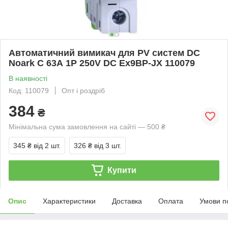
Автоматичний вимикач для PV систем DC
Noark C 63А 1P 250V DC Ex9BP-JX 110079
В наявності
Код: 110079
Опт і роздріб
384
₴
Мінімальна сума замовлення на сайті — 500 ₴
345 ₴
від 2 шт.
326 ₴
від 3 шт.
Купити
Опис
Характеристики
Доставка
Оплата
Умови п