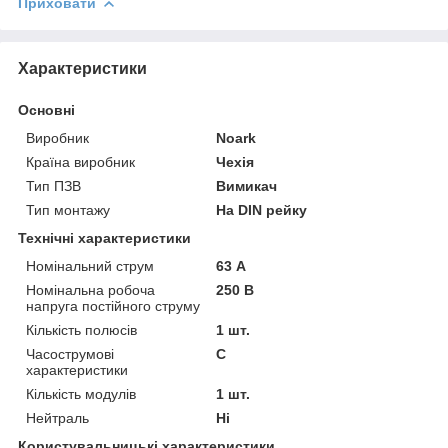
Приховати
Характеристики
Основні
Виробник
Noark
Країна виробник
Чехія
Тип ПЗВ
Вимикач
Тип монтажу
На DIN рейку
Технічні характеристики
Номінальний струм
63 А
Номінальна робоча
250 В
напруга постійного струму
Кількість полюсів
1 шт.
Часострумові
C
характеристики
Кількість модулів
1 шт.
Нейтраль
Ні
Користувальницькі характеристики