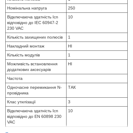
Номінальна напруга
250
Відключаюча здатність Icn
10
відповідно до IEC 60947-2
230 VAC
Кількість захищених полюсів
1
Накладний монтаж
НІ
Кількість модулів
1
Можливість встановлення
НІ
додаткових аксесуарів
Частота
Одночасне перемикання N-
ТАК
провідника
Клас утилізації
3
Відключаюча здатність Icn
10
відповідно до EN 60898 230
VAC