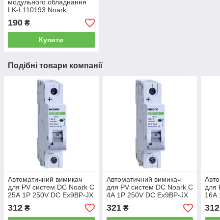
модульного обладнання
LK-I 110193 Noark
190
₴
Купити
Подібні товари компанії
Автоматичний вимикач
Автоматичний вимикач
Авто
для PV систем DC Noark C
для PV систем DC Noark C
для 
25А 1P 250V DC Ex9BP-JX
4А 1P 250V DC Ex9BP-JX
16А 
110075
110070
110
312
321
312
₴
₴