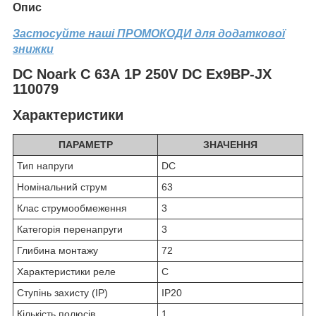
Опис
Застосуйте наші ПРОМОКОДИ для додаткової
знижки
DC Noark C 63А 1P 250V DC Ex9BP-JX
110079
Характеристики
ПАРАМЕТР
ЗНАЧЕННЯ
Тип напруги
DC
Номінальний струм
63
Клас струмообмеження
3
Категорія перенапруги
3
Глибина монтажу
72
Характеристики реле
C
Ступінь захисту (IP)
IP20
Кількість полюсів
1