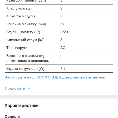
Категорія перенапруги
3
Клас утилізації
2
Кількість модулів
2
Глибина монтажу [mm]
77
Ступінь захисту (IP)
IP20
Імпульсний струм [kA]
3
Тип напруги
AC
Версія із захистом від
ні
помилкових спрацювань
Втрата потужності [W]
7.8
Застосуйте наші ПРОМОКОДИ для додаткової знижки
Приховати
Характеристики
Основні