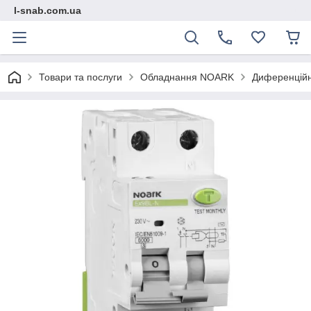
l-snab.com.ua
Товари та послуги
Обладнання NOARK
Диференційні