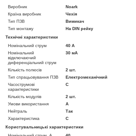
Виробник
Noark
Країна виробник
Чехія
Тип ПЗВ
Вимикач
Тип монтажу
На DIN рейку
Технічні характеристики
Номінальний струм
40 А
Номінальний
30 мА
відключаючий
диференціальний струм
Кількість полюсів
2 шт.
Тип спрацьовування ПЗВ
Електромеханічний
Часострумові
C
характеристики
Кількість модулів
2 шт.
Умови використання
А
Нейтраль
Так
Характеристика
C
Користувальницькі характеристики
Номінальний струм, А
40