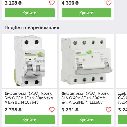
3 108
4 396
₴
₴
Купити
Купити
Подібні товари компанії
Дифавтомат (УЗО) Noark
Дифавтомат (УЗО) Noark
Дифа
6кА C 25А 1P+N 30mA тип
6кА C 40А 3P+N 300mA
6кА 
A Ex9BL-N 107648
тип A Ex9NL-N 111558
A Ex
2 798
3 291
3 2
₴
₴
Купити
Купити