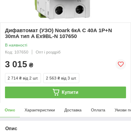
Дифавтомат (УЗО) Noark 6кА C 40А 1P+N
30mA тип A Ex9BL-N 107650
В наявності
Код: 107650
Опт і роздріб
3 015
₴
2 714 ₴
від 2 шт.
2 563 ₴
від 3 шт.
Купити
Опис
Характеристики
Доставка
Оплата
Умови п
Опис