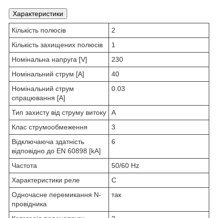
Характеристики
Кількість полюсів
2
Кількість захищених полюсів
1
Номінальна напруга [V]
230
Номінальний струм [A]
40
Номінальний струм
0.03
спрацювання [A]
Тип захисту від струму витоку
A
Клас струмообмеження
3
Відключаюча здатність
6
відповідно до EN 60898 [kA]
Частота
50/60 Hz
Характеристики реле
C
Одночасне перемикання N-
так
провідника