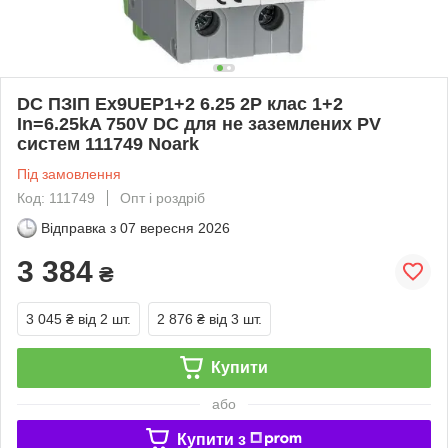
DC ПЗІП Ex9UEP1+2 6.25 2P клас 1+2
In=6.25kA 750V DC для не заземлених PV
систем 111749 Noark
Під замовлення
Код: 111749
Опт і роздріб
Відправка з
07 вересня 2026
3 384
₴
3 045 ₴
від 2 шт.
2 876 ₴
від 3 шт.
Купити
або
Купити з