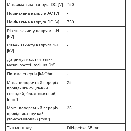
Максимальна напруга DC [V]
750
Номінальна напруга AC [V]
-
Номінальна напруга DC [V]
750
Рівень захисту напруги L-N
-
[kV]
Рівень захисту напруги N-PE
-
[kV]
Дотримуйтесь поточних
-
можливостей гасіння [kA]
Питома енергія [kJ/Ohm]
-
Макс. поперечний переріз
25
провідника суцільний
(твердий, багатожильний)
[mm²]
Макс. поперечний переріз
25
провідника гнучкий
(тонкосмуговий) [mm²]
Тип монтажу
DIN-рейка 35 mm