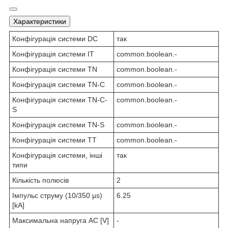
Характеристики
Конфігурація системи DC
так
Конфігурація системи IT
common.boolean.-
Конфігурація системи TN
common.boolean.-
Конфігурація системи TN-C
common.boolean.-
Конфігурація системи TN-C-
common.boolean.-
S
Конфігурація системи TN-S
common.boolean.-
Конфігурація системи TT
common.boolean.-
Конфігурація системи, інші
так
типи
Кількість полюсів
2
Імпульс струму (10/350 µs)
6.25
[kA]
Максимальна напруга AC [V]
-