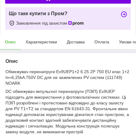
Що таке купити з Пром?
Замовлення під захистом
Опис
Характеристики
Доставка
Оплата
Умови п
Опис
Обмежувач перенапруги Ex9UEP1+2 6.25 2P 750 EU клас 1+2
In=6,25kA 750V DC для не заземлених PV систем (111749)
NOARK
DC обмежувач імпульсної перенапруги (ПЗІП) Ex9UEP
підходять для використання у фотовольтаїчних системах. Ці
ПЗІП розроблені і протестовані відповідно до класу захисту
для PV T1+T2 за стандартом EN 61643-31. Фронтальне вікно
індикації допомагає користувачам дізнатися стан пристрою, а
додатковий контакт здатний забезпечувати дистанційну
індикацію і сигналізацію. Модульна конструкція полегшує
заміну модуля, не вимикаючи пристрій