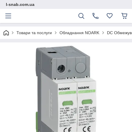
l-snab.com.ua
Товари та послуги
Обладнання NOARK
DC Обмежува