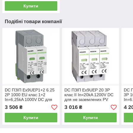
Купити
Подібні товари компанії
DC ПЗІП Ex9UEP1+2 6.25
DC ПЗІП Ex9UEP 20 3P
DC П
2P 1000 EU клас 1+2
клас ІІ In=20kA 1200V DC
3P 1
In=6,25kA 1000V DC для
для не заземлених PV
In=6
заземлених PV систем
систем 112894 Noark
1117
3 506
3 016
4 2
₴
₴
111751 Noark
Купити
Купити