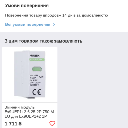
Умови повернення
Повернення товару впродовж 14 днів за домовленістю
Всі умови повернення
З цим товаром також замовляють
Змінний модуль
Ex9UEP1+2 6.25 2P 750 M
EU для Ex9UEP1+2 1P
клас 1+2 In=6.25kA 750V
1 711
₴
DC 111775 Noark