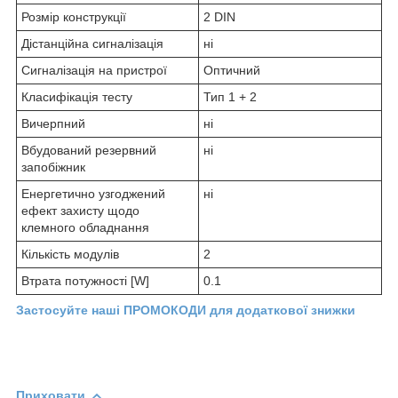
Розмір конструкції
2 DIN
Дістанційна сигналізація
ні
Сигналізація на пристрої
Оптичний
Класифікація тесту
Тип 1 + 2
Вичерпний
ні
Вбудований резервний
ні
запобіжник
Енергетично узгоджений
ні
ефект захисту щодо
клемного обладнання
Кількість модулів
2
Втрата потужності [W]
0.1
Застосуйте наші ПРОМОКОДИ для додаткової знижки
Приховати