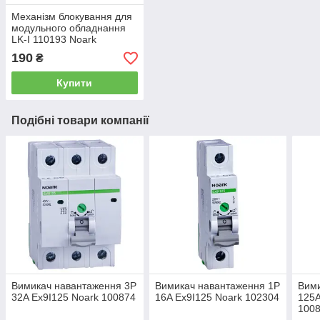
Механізм блокування для
модульного обладнання
LK-I 110193 Noark
190
₴
Купити
Подібні товари компанії
Вимикач навантаження 3P
Вимикач навантаження 1P
Вими
32A Ex9I125 Noark 100874
16A Ex9I125 Noark 102304
125A
100