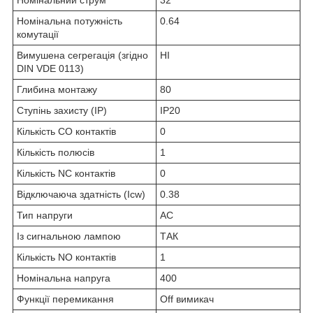
Номінальний струм
32
Номінальна потужність
0.64
комутації
Вимушена сегрегація (згідно
НІ
DIN VDE 0113)
Глибина монтажу
80
Ступінь захисту (IP)
IP20
Кількість CO контактів
0
Кількість полюсів
1
Кількість NC контактів
0
Відключаюча здатність (Icw)
0.38
Тип напруги
AC
Із сигнальною лампою
ТАК
Кількість NO контактів
1
Номінальна напруга
400
Функції перемикання
Off вимикач