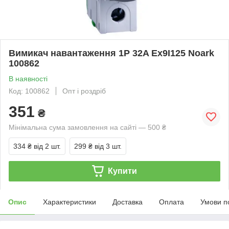
Вимикач навантаження 1P 32A Ex9I125 Noark
100862
В наявності
Код: 100862
Опт і роздріб
351
₴
Мінімальна сума замовлення на сайті — 500 ₴
334 ₴
від 2 шт.
299 ₴
від 3 шт.
Купити
Опис
Характеристики
Доставка
Оплата
Умови п