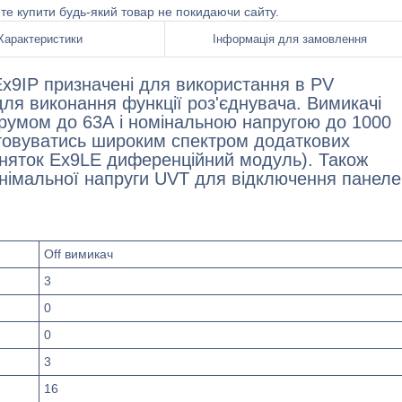
ете купити будь-який товар не покидаючи сайту.
Характеристики
Інформація для замовлення
Ex9IP призначені для використання в PV
для виконання функції роз'єднувача. Вимикачі
трумом до 63А і номінальною напругою до 1000
товуватись широким спектром додаткових
виняток Ex9LE диференційний модуль). Також
німальної напруги UVT для відключення панеле
Off вимикач
3
0
0
3
16