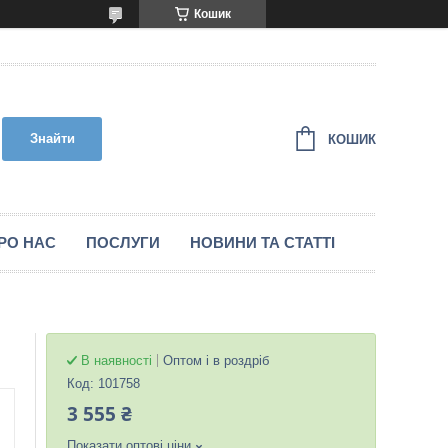
Кошик
Знайти
КОШИК
РО НАС
ПОСЛУГИ
НОВИНИ ТА СТАТТІ
В наявності
Оптом і в роздріб
Код:
101758
3 555 ₴
Показати оптові ціни