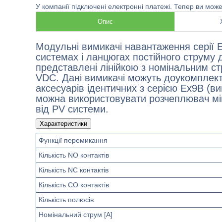
У компанії підключені електронні платежі. Тепер ви мож
Опис
Модульні вимикачі навантаження серії 
системах і ланцюгах постійного струму 
представлені лінійкою з номінальним с
VDC. Дані вимикачі можуть доукомплек
аксесуарів ідентичних з серією Ex9B (
можна використовувати розчеплювач мі
від PV системи.
Характеристики
Функції перемикання
Кількість NO контактів
Кількість NC контактів
Кількість CO контактів
Кількість полюсів
Номінальний струм [A]