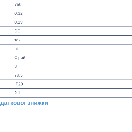
750
0.32
0.19
DC
так
ні
Сірий
3
79.5
IP20
2.1
даткової знижки