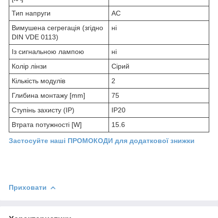
Тип напруги
AC
Вимушена сегрегація (згідно
ні
DIN VDE 0113)
Із сигнальною лампою
ні
Колір лінзи
Сірий
Кількість модулів
2
Глибина монтажу [mm]
75
Ступінь захисту (IP)
IP20
Втрата потужності [W]
15.6
Застосуйте наші ПРОМОКОДИ для додаткової знижки
Приховати