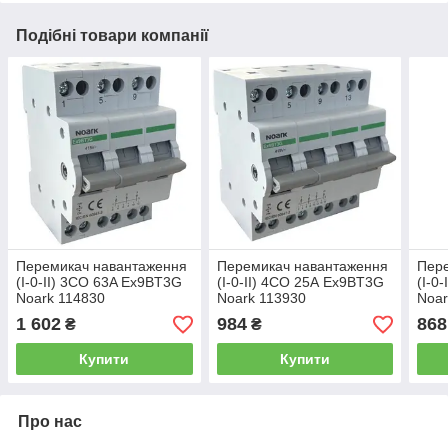
Подібні товари компанії
Перемикач навантаження
Перемикач навантаження
Пер
(I-0-II) 3CO 63A Ex9BT3G
(I-0-II) 4CO 25А Ex9BT3G
(I-0
Noark 114830
Noark 113930
Noar
1 602
984
868
₴
₴
Купити
Купити
Про нас