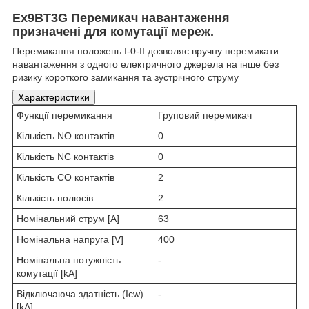
Ex9BT3G Перемикач навантаження
призначені для комутації мереж.
Перемикання положень І-0-ІІ дозволяє вручну перемикати
навантаження з одного електричного джерела на інше без
ризику короткого замикання та зустрічного струму
Характеристики
Функції перемикання
Груповий перемикач
Кількість NO контактів
0
Кількість NC контактів
0
Кількість CO контактів
2
Кількість полюсів
2
Номінальний струм [A]
63
Номінальна напруга [V]
400
Номінальна потужність
-
комутації [kA]
Відключаюча здатність (Icw)
-
[kA]