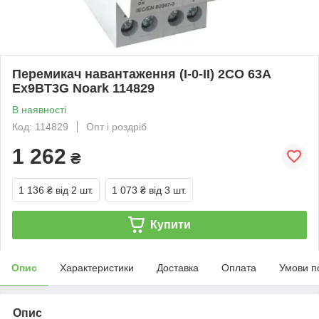
Перемикач навантаження (I-0-II) 2CO 63A
Ex9BT3G Noark 114829
В наявності
Код: 114829
Опт і роздріб
1 262
₴
1 136 ₴
від 2 шт.
1 073 ₴
від 3 шт.
Купити
Опис
Характеристики
Доставка
Оплата
Умови п
Опис