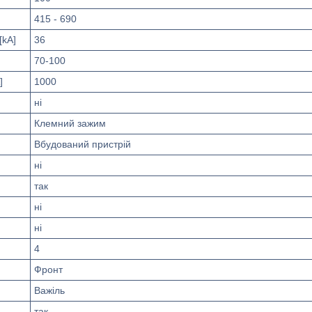
415 - 690
[kA]
36
70-100
]
1000
ні
Клемний зажим
Вбудований пристрій
ні
так
ні
ні
4
Фронт
Важіль
так