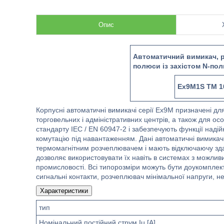
Опис
Автоматичний вимикач, ро
полюси із захістом N-по
Ex9M1S TM 10
Корпусні автоматичні вимикачі серії Ex9M призначені для
торговельних і адміністративних центрів, а також для о
стандарту IEC / EN 60947-2 і забезпечують функції наді
комутацію під навантаженням. Дані автоматичні вимикач
термомагнітним розчеплювачем і мають відключаючу здат
дозволяє використовувати їх навіть в системах з можли
промисловості. Всі типорозміри можуть бути доукомплек
сигнальні контакти, розчеплювач мінімальної напруги,
Характеристики
тип
Номінальний постійний струм Iu [A]