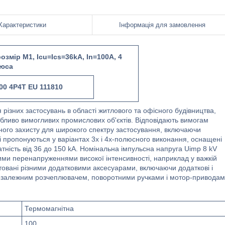
Характеристики
Інформація для замовлення
змір M1, Icu=Ics=36kA, In=100A, 4
люса
0 4P4T EU 111810
 різних застосувань в області житлового та офісного будівництва,
собливо вимогливих промислових об'єктів. Відповідають вимогам
йного захисту для широкого спектру застосування, включаючи
і пропонуються у варіантах 3х і 4х-полюсного виконання, оснащені
ність від 36 до 150 kA. Номінальна імпульсна напруга Uimp 8 kV
вими перенапруженнями високої інтенсивності, наприклад у важкій
товані різними додатковими аксесуарами, включаючи додаткові і
 незалежним розчеплювачем, поворотними ручками і мотор-приводам
Термомагнітна
100