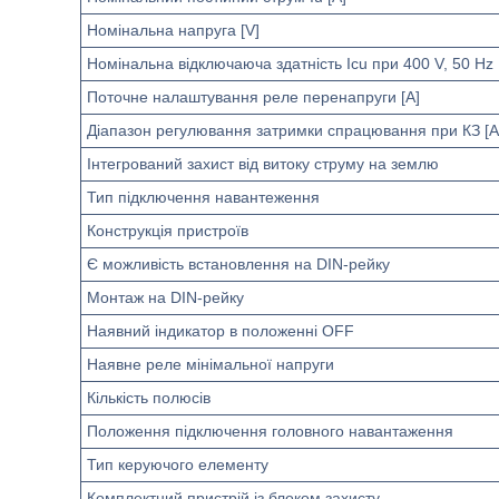
Номінальна напруга [V]
Номінальна відключаюча здатність Icu при 400 V, 50 Hz 
Поточне налаштування реле перенапруги [A]
Діапазон регулювання затримки спрацювання при КЗ [A
Інтегрований захист від витоку струму на землю
Тип підключення навантеження
Конструкція пристроїв
Є можливість встановлення на DIN-рейку
Монтаж на DIN-рейку
Наявний індикатор в положенні OFF
Наявне реле мінімальної напруги
Кількість полюсів
Положення підключення головного навантаження
Тип керуючого елементу
Комплектний пристрій із блоком захисту