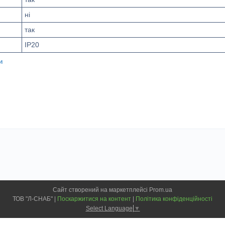
ні
так
IP20
и
Сайт створений на маркетплейсі
Prom.ua
ТОВ "Л-СНАБ" |
Поскаржитися на контент
|
Політика конфіденційності
Select Language
▼