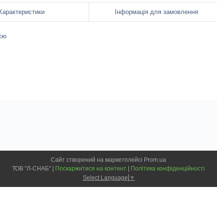
Характеристики
Інформація для замовлення
ією
Сайт створений на маркетплейсі
Prom.ua
ТОВ "Л-СНАБ" |
Поскаржитися на контент
|
Політика конфіденційності
Select Language
▼