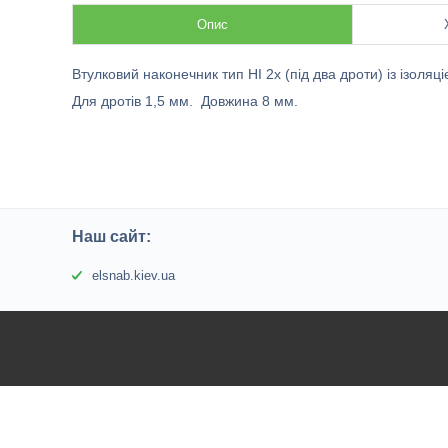
Опис
Втулковий наконечник тип HI 2х (під два дроти) із ізоляц
Для дротів 1,5 мм. Довжина 8 мм.
Наш сайт:
elsnab.kiev.ua