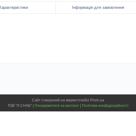
Характеристики
Інформація для замовлення
Сайт створений на маркетплейсі
Prom.ua
ТОВ "Л-СНАБ" |
Поскаржитися на контент
|
Політика конфіденційності