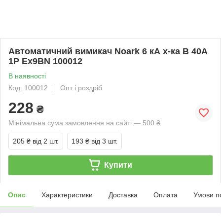
Автоматичний вимикач Noark 6 кА х-ка B 40А
1P Ex9BN 100012
В наявності
Код: 100012
Опт і роздріб
228
₴
Мінімальна сума замовлення на сайті — 500 ₴
205 ₴
від 2 шт.
193 ₴
від 3 шт.
Купити
Опис
Характеристики
Доставка
Оплата
Умови п