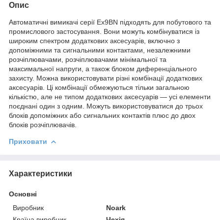
Опис
Автоматичні вимикачі серії Ex9BN підходять для побутового та
промислового застосування. Вони можуть комбінуватися із
широким спектром додаткових аксесуарів, включно з
допоміжними та сигнальними контактами, незалежними
розчіплювачами, розчіплювачами мінімальної та
максимальної напруги, а також блоком диференціального
захисту. Можна використовувати різні комбінації додаткових
аксесуарів. Ці комбінації обмежуються тільки загальною
кількістю, але не типом додаткових аксесуарів — усі елементи
поєднані один з одним. Можуть використовуватися до трьох
блоків допоміжних або сигнальних контактів плюс до двох
блоків розчіплювачів.
Приховати
Характеристики
Основні
Виробник
Noark
Країна виробник
Чехія