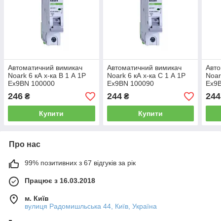
Автоматичний вимикач
Автоматичний вимикач
Авто
Noark 6 кА х-ка B 1 А 1P
Noark 6 кА х-ка C 1 А 1P
Noar
Ex9BN 100000
Ex9BN 100090
Ex9
246
244
244
₴
₴
Купити
Купити
Про нас
99% позитивних з 67 відгуків за рік
Працює з 16.03.2018
м. Київ
вулиця Радомишльська 44, Київ, Україна