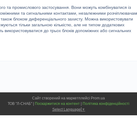
ого та промислового застосування. Вони можуть комбінуватися із
поміжними та сигнальними контактами, незалежними розчіплювачам
а також блоком диференціального захисту. Можна використовувати
межуються тільки загальною кількістю, але не типом додаткових
ть використовуватися до трьох блоків допоміжних або сигнальних
Сайт створений на маркетплейсі
Prom.ua
ТОВ "Л-СНАБ" |
Поскаржитися на контент
|
Політика конфіденційності
Select Language
▼