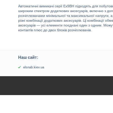
Автоматичні вимикачі серії Ex9BH підходять для побутов
широким спектром додаткових аксесуарів, включно з до
розчіплювачами мінімальної та максимальної напруги, 
різні комбінації додаткових аксесуарів. Ці комбінації об
аксесуарів — усі елементи поєднані один з одним. Можу
контактів плюс до двох блоків розчіплювачів.
Наш сайт:
elsnab.kiev.ua