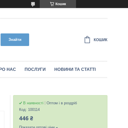
Кошик
Знайти
КОШИК
РО НАС
ПОСЛУГИ
НОВИНИ ТА СТАТТІ
В наявності
Оптом і в роздріб
Код:
100114
446 ₴
Показати оптові ціни