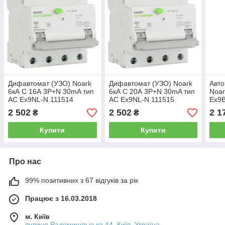
Дифавтомат (УЗО) Noark
Дифавтомат (УЗО) Noark
Авто
6кА C 16А 3P+N 30mA тип
6кА C 20А 3P+N 30mA тип
Noar
AC Ex9NL-N 111514
AC Ex9NL-N 111515
Ex9
2 502
2 502
2 1
₴
₴
Купити
Купити
Про нас
99% позитивних з 67 відгуків за рік
Працює з 16.03.2018
м. Київ
вулиця Радомишльська 44, Київ, Україна