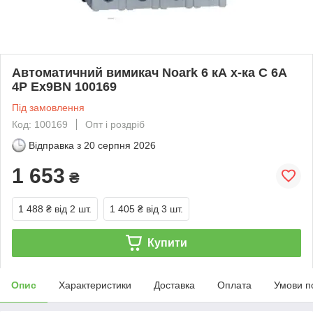
Автоматичний вимикач Noark 6 кА х-ка C 6А
4P Ex9BN 100169
Під замовлення
Код: 100169
Опт і роздріб
Відправка з
20 серпня 2026
1 653
₴
1 488 ₴
від 2 шт.
1 405 ₴
від 3 шт.
Купити
Опис
Характеристики
Доставка
Оплата
Умови п