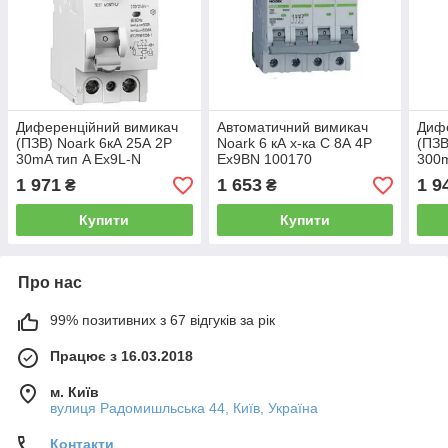
Диференційний вимикач
Автоматичний вимикач
Диф
(ПЗВ) Noark 6кА 25А 2P
Noark 6 кА х-ка C 8А 4P
(ПЗВ
30mA тип A Ex9L-N
Ex9BN 100170
300m
108349
108
1 971
1 653
1 9
₴
₴
Купити
Купити
Про нас
99% позитивних з 67 відгуків за рік
Працює з 16.03.2018
м. Київ
вулиця Радомишльська 44, Київ, Україна
Контакти