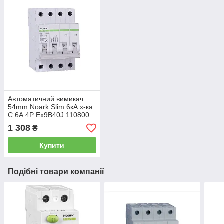
Автоматичний вимикач
54mm Noark Slim 6кА х-ка
C 6А 4P Ex9B40J 110800
1 308
₴
Купити
Подібні товари компанії