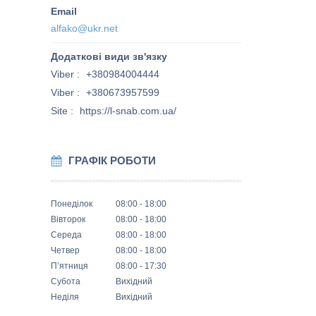
alfako@ukr.net
Viber
+380984004444
Viber
+380673957599
Site
https://l-snab.com.ua/
ГРАФІК РОБОТИ
Понеділок
08:00
18:00
Вівторок
08:00
18:00
Середа
08:00
18:00
Четвер
08:00
18:00
Пʼятниця
08:00
17:30
Субота
Вихідний
Неділя
Вихідний