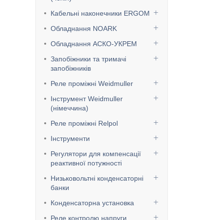
Кабельні наконечники ERGOM
Обладнання NOARK
Обладнання АСКО-УКРЕМ
Запобіжники та тримачі
запобіжників
Реле проміжні Weidmuller
Інструмент Weidmuller
(німеччина)
Реле проміжні Relpol
Інструменти
Регулятори для компенсації
реактивної потужності
Низьковольтні конденсаторні
банки
Конденсаторна установка
Реле контролю напруги