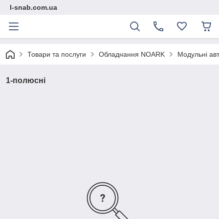
l-snab.com.ua
Товари та послуги
Обладнання NOARK
Модульні ав
1-полюсні