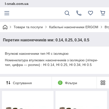
l-snab.com.ua
Товари та послуги
Кабельні наконечники ERGOM
Вт
Перетин наконечників мм: 0.14, 0.25, 0.34, 0.5
Втулкові наконечники тип HI c ізоляцією
Номенклатура втулкових наконечників з ізоляцією (літери-
тип, цифра — розтин) : HI 0.14, HI 0.25, HI 0.34, HI 0.5
Сортування
0
Фільтри