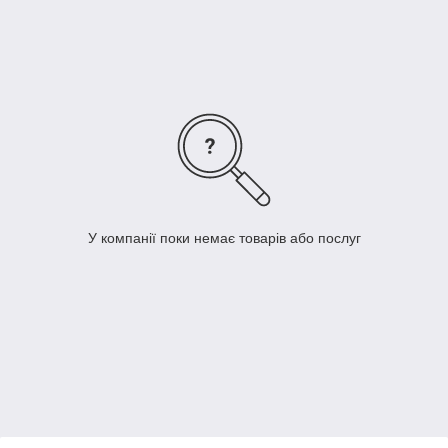
Щити передбачають аксесуари (N+PE клеми) і DIN-рейку.
Щити вбудованого монтажу PMF-MM
Відповідають вимогам EN 62208
Номінальний струм 63 А
Ступінь захисту IP30
Від 1 до 5 рядів
Металеві двері з перфорацією для відводу тепла
Колір двері RAL9016 (білий)
У компанії поки немає товарів або послуг
Простий монтаж в пустотні стіни
Монтажна глибина 87 мм
В щитах передбачено місце для монтажу роутерів та
модемів
Монтажна частина щита має гребінку для підв'язки
кабелю