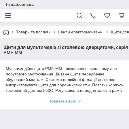
l-snab.com.ua
Товари та послуги
Шафи електромонтажні
Щити для
Щити для мультимедіа зі сталевою дверцятами, серія
PMF-MM
Мультимедійні щити PMF-MM призначені в основному для
побутового застосування. Дизайн щитів передбачає
вбудований монтаж. Система подвійної фіксації дозволяє
використовувати щити для порожнистих стін. Пластик корпусу
тестований дротом 850С. Регульована передня залізна рама
дозволяє компенсувати нерівності поверхні при монтажі.
Показати все
Щити доступні в різних варіантах від 1 до 5 монтажних
пластин. Ступінь захисту IP30, ступінь захисту від механічних
пошкоджень IK06.
Комплект поставки включає пластиковий щит, металеві двері
з перфорацією, монтажні панелі, приладдя для монтажу і
інструкцію.