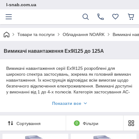
l-snab.com.ua
Товари та послуги
Обладнання NOARK
Вимикачі нав
Вимикачі навантаження Ex9I125 до 125A
Вимикачі навантаження серії Ex9I125 розроблені для
широкого спектра застосувань, зокрема як головний вимикач
навантаження. Їх конструкція відповідає всім вимогам щодо
безпечного відключення електроживлення. Вимикачі доступні
у виконанні від 1 до 4-х полюсів. Категорія застосування AC-
22A дозволяє використовувати вимикачі навантаження для
Показати все
більш вимогливих промислових об'єктів, які потребують
частих комутацій. Також вимикачі навантаження мають
інтегрований механізм блокування в положенні OFF.
Сортування
0
Фільтри