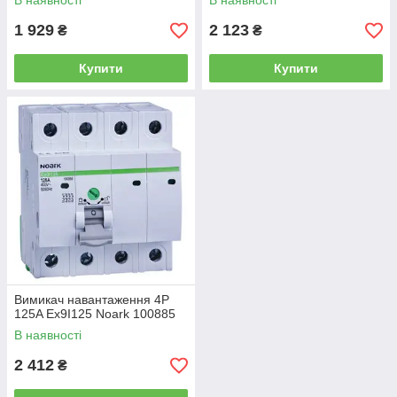
В наявності
В наявності
1 929
2 123
₴
₴
Купити
Купити
Вимикач навантаження 4P
125A Ex9I125 Noark 100885
В наявності
2 412
₴